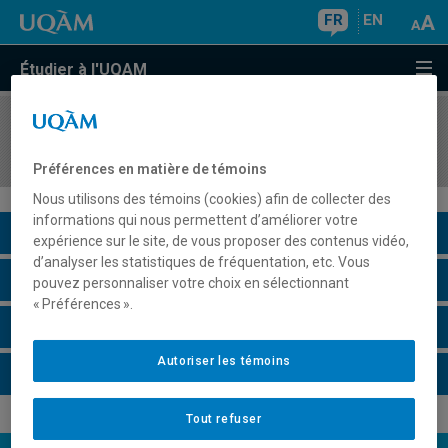
FR
EN
Étudier à l'UQAM
COURS
//
FLS1250
La grammaire en contexte
Préférences en matière de témoins
Nous utilisons des témoins (cookies) afin de collecter des
informations qui nous permettent d’améliorer votre
Description du cours
expérience sur le site, de vous proposer des contenus vidéo,
d’analyser les statistiques de fréquentation, etc. Vous
Horaire - Été 2026
pouvez personnaliser votre choix en sélectionnant
« Préférences ».
Horaire - Automne 2026
Autoriser les témoins
Horaire - Hiver 2027
Tout refuser