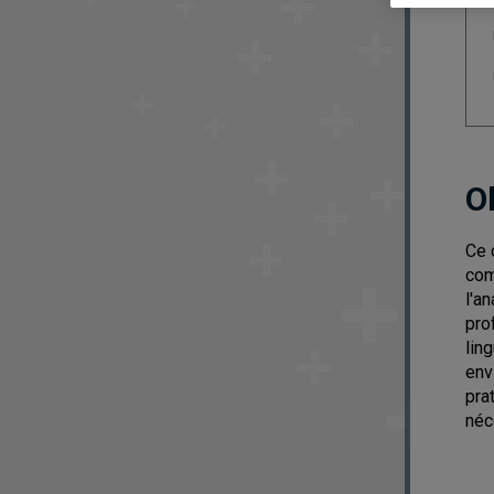
O
Ce 
com
l'a
pro
lin
env
pra
néc