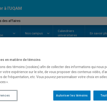
er à l'UQAM
s des affaires
Calendriers
Nos
campus
En savoir pl
ion
universitaires
es en matière de témoins
OURS
//
FLS2700
-
Français des a
sons des témoins (cookies) afin de collecter des informations qui nous 
r votre expérience sur le site, de vous proposer des contenus vidéo, d’a
es de fréquentation, etc. Vous pouvez personnaliser votre choix en séle
Description
Horaire - Été 2026
Horaire
ces ».
érences
Autoriser les témoins
Tout