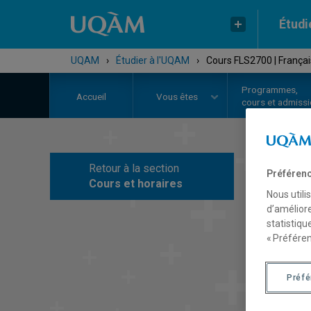
Étudi
UQAM
›
Étudier à l'UQAM
›
Cours FLS2700 | Françai
Programmes,
Accueil
Vous êtes
cours et admiss
Retour à la section
Préférenc
C
Cours et horaires
Nous utili
d’améliore
statistiqu
« Préféren
Préf