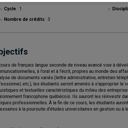
Cycle
: 1
Discipl
Nombre de crédits
: 3
bjectifs
cours de français langue seconde de niveau avancé vise à déve
municationnelles, à l'oral et à l'écrit, propres au monde des affai
nalyse de documents variés (lettre administrative, entretien télé
fessionnel, etc.), les étudiants seront amenés à s'approprier le v
guistiques et textuelles caractéristiques du milieu des entrepri
ironnement francophone québécois. Ils sauront les réinvestir da
tiques professionnelles. À la fin de ce cours, les étudiants aur
essaires à la poursuite d'études universitaires en gestion ou à l