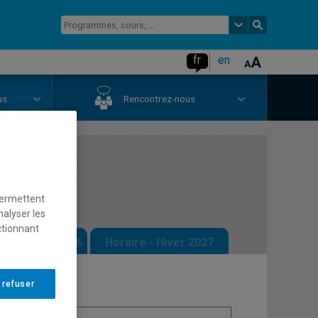
fr
en
us
Rencontrez-nous
ffaires
permettent
nalyser les
ctionnant
 - Automne 2026
Horaire - Hiver 2027
 refuser