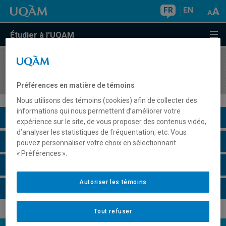
FR
EN
Étudier à l'UQAM
COURS
//
FPD5000
Activité de simulation des Nations Unies
Préférences en matière de témoins
Nous utilisons des témoins (cookies) afin de collecter des
informations qui nous permettent d’améliorer votre
Description du cours
expérience sur le site, de vous proposer des contenus vidéo,
d’analyser les statistiques de fréquentation, etc. Vous
Horaire - Été 2026
pouvez personnaliser votre choix en sélectionnant
« Préférences ».
Horaire - Automne 2026
Autoriser les témoins
Horaire - Hiver 2027
Tout refuser