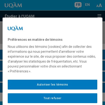
FR
EN
Étudier à l'UQAM
COURS
//
FPD550X
Activité de formation complémentaire
Préférences en matière de témoins
Nous utilisons des témoins (cookies) afin de collecter des
informations qui nous permettent d’améliorer votre
Description du cours
expérience sur le site, de vous proposer des contenus vidéo,
d’analyser les statistiques de fréquentation, etc. Vous
Horaire - Été 2026
pouvez personnaliser votre choix en sélectionnant
« Préférences ».
Horaire - Automne 2026
Autoriser les témoins
Horaire - Hiver 2027
Tout refuser