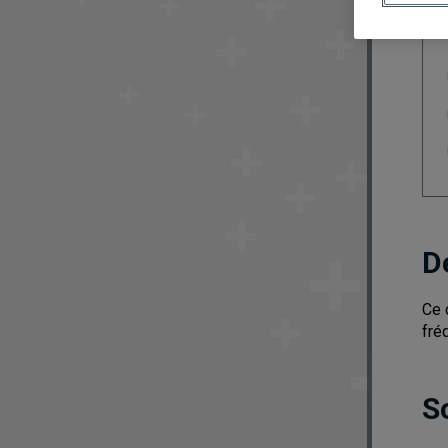
D
Ce 
fré
S