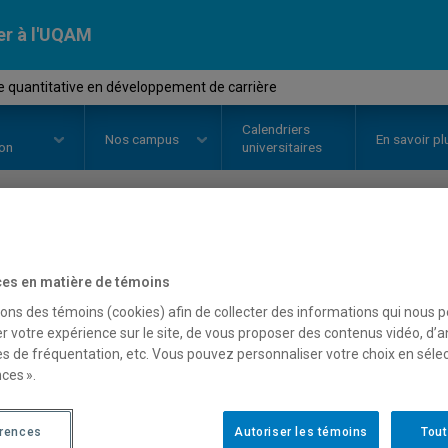
er à l'UQAM
e quantitative en développement de carrière
Calendriers
Nos
campus
En savoir pl
ion
universitaires
OURS
//
FPE5550
-
Analyse quant
es en matière de témoins
développement de carriè
sons des témoins (cookies) afin de collecter des informations qui nous 
r votre expérience sur le site, de vous proposer des contenus vidéo, d’a
es de fréquentation, etc. Vous pouvez personnaliser votre choix en séle
ces ».
Description
Horaire - Été 2026
Horaire
érences
Autoriser les témoins
Tout