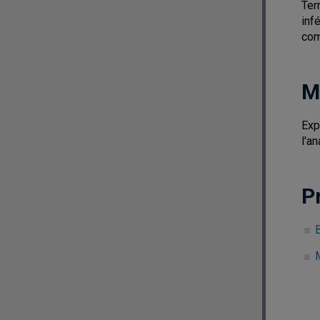
Ter
inf
com
M
Exp
l'a
P