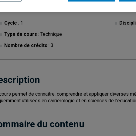
Cycle
: 1
Discipl
Type de cours
: Technique
Nombre de crédits
: 3
escription
cours permet de connaître, comprendre et appliquer diverses m
quemment utilisées en carriérologie et en sciences de l'éducatio
ommaire du contenu