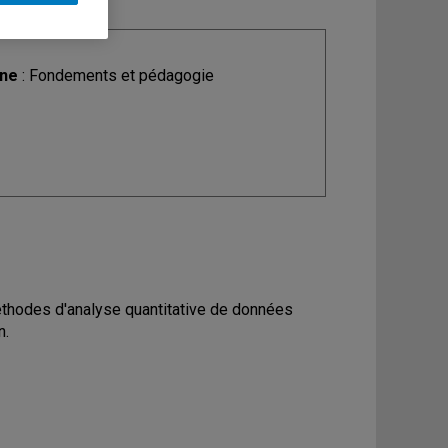
ine
: Fondements et pédagogie
éthodes d'analyse quantitative de données
n.