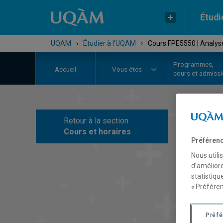
Étudi
UQAM
›
Étudier à l'UQAM
›
Cours FPE5550 | Analys
Programmes,
Accueil
Vous êtes
cours et admiss
Retour à la section
C
Cours et horaires
Préférenc
Nous utili
d’améliore
statistiqu
« Préféren
Préf