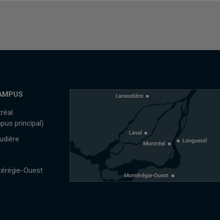
AMPUS
réal
pus principal)
udière
l
érégie-Ouest