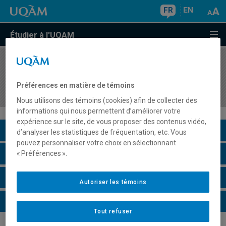
FR
EN
Étudier à l'UQAM
COURS
//
FPE5550
Analyse quantitative en développement de
Préférences en matière de témoins
carrière
Nous utilisons des témoins (cookies) afin de collecter des
informations qui nous permettent d’améliorer votre
expérience sur le site, de vous proposer des contenus vidéo,
Description du cours
d’analyser les statistiques de fréquentation, etc. Vous
pouvez personnaliser votre choix en sélectionnant
Horaire - Été 2026
« Préférences ».
Horaire - Automne 2026
Autoriser les témoins
Horaire - Hiver 2027
Tout refuser