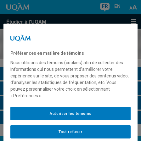
FR
EN
Étudier à l'UQAM
COURS
//
FPE7010
Fondements de l'administration scolaire
Préférences en matière de témoins
Nous utilisons des témoins (cookies) afin de collecter des
informations qui nous permettent d’améliorer votre
Description du cours
expérience sur le site, de vous proposer des contenus vidéo,
d’analyser les statistiques de fréquentation, etc. Vous
Horaire - Été 2026
pouvez personnaliser votre choix en sélectionnant
« Préférences ».
Horaire - Automne 2026
Autoriser les témoins
Horaire - Hiver 2027
Tout refuser