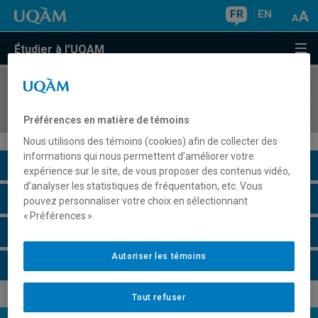
FR
EN
Étudier à l'UQAM
COURS
//
FPE7211
Atelier de recherche
Préférences en matière de témoins
Nous utilisons des témoins (cookies) afin de collecter des
informations qui nous permettent d’améliorer votre
Description du cours
expérience sur le site, de vous proposer des contenus vidéo,
d’analyser les statistiques de fréquentation, etc. Vous
Horaire - Été 2026
pouvez personnaliser votre choix en sélectionnant
« Préférences ».
Horaire - Automne 2026
Autoriser les témoins
Horaire - Hiver 2027
Tout refuser