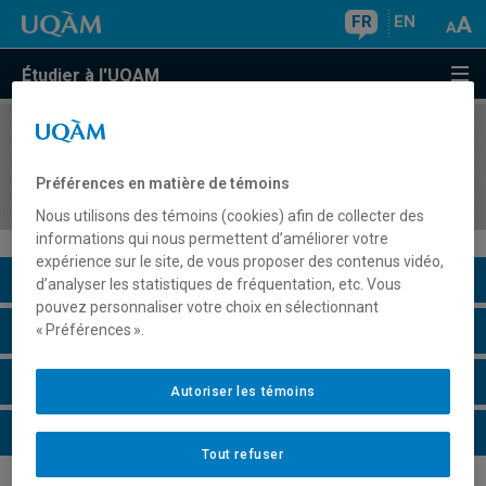
FR
EN
Étudier à l'UQAM
COURS
//
FPE7554
Évaluation des apprentissages pour
Préférences en matière de témoins
l'enseignement au secondaire
Nous utilisons des témoins (cookies) afin de collecter des
informations qui nous permettent d’améliorer votre
expérience sur le site, de vous proposer des contenus vidéo,
Description du cours
d’analyser les statistiques de fréquentation, etc. Vous
pouvez personnaliser votre choix en sélectionnant
Horaire - Été 2026
« Préférences ».
Horaire - Automne 2026
Autoriser les témoins
Horaire - Hiver 2027
Tout refuser