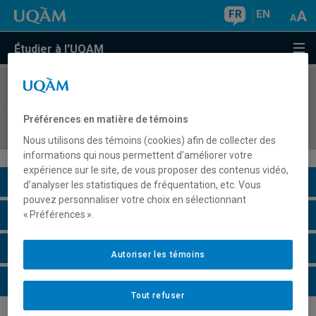
FR
EN
Étudier à l'UQAM
COURS
//
FPT1522
Apprendre en formation professionnelle et
Préférences en matière de témoins
technique
Nous utilisons des témoins (cookies) afin de collecter des
informations qui nous permettent d’améliorer votre
expérience sur le site, de vous proposer des contenus vidéo,
Description du cours
d’analyser les statistiques de fréquentation, etc. Vous
pouvez personnaliser votre choix en sélectionnant
Horaire - Été 2026
« Préférences ».
Horaire - Automne 2026
Autoriser les témoins
Horaire - Hiver 2027
Tout refuser