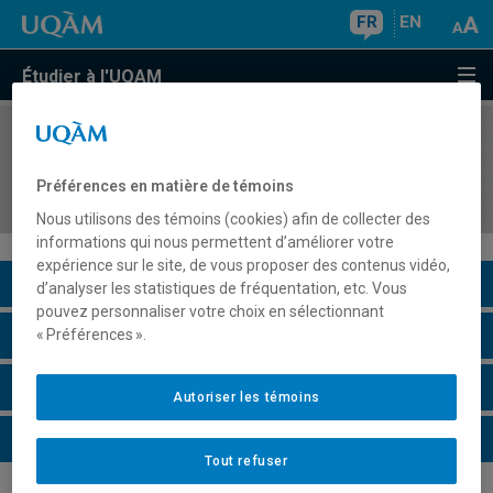
FR
EN
Étudier à l'UQAM
COURS
//
FPT2530
Méthodes de formation professionnelle et
Préférences en matière de témoins
technique
Nous utilisons des témoins (cookies) afin de collecter des
informations qui nous permettent d’améliorer votre
expérience sur le site, de vous proposer des contenus vidéo,
Description du cours
d’analyser les statistiques de fréquentation, etc. Vous
pouvez personnaliser votre choix en sélectionnant
Horaire - Été 2026
« Préférences ».
Horaire - Automne 2026
Autoriser les témoins
Horaire - Hiver 2027
Tout refuser