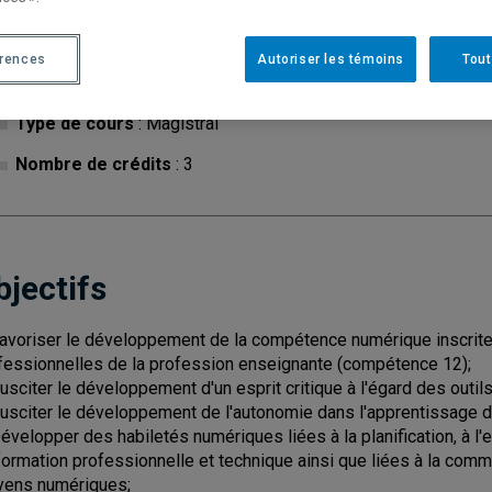
érences
Autoriser les témoins
Tout
Cycle
: 1
Discipl
Type de cours
: Magistral
Nombre de crédits
: 3
bjectifs
Favoriser le développement de la compétence numérique inscrit
fessionnelles de la profession enseignante (compétence 12);
Susciter le développement d'un esprit critique à l'égard des outil
Susciter le développement de l'autonomie dans l'apprentissage d
Développer des habiletés numériques liées à la planification, à l
formation professionnelle et technique ainsi que liées à la commun
ens numériques;