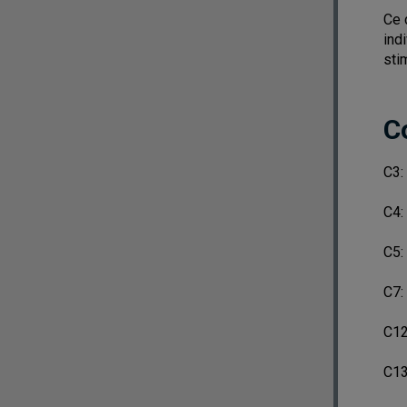
Ce 
ind
sti
C
C3:
C4:
C5:
C7:
C12
C13