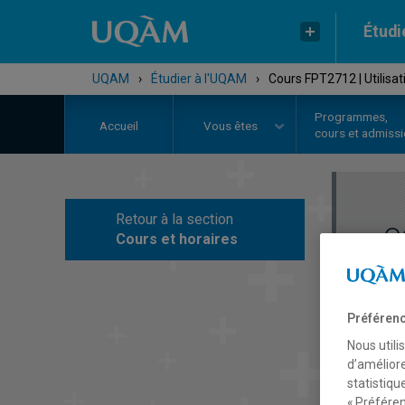
Étudi
UQAM
›
Étudier à l'UQAM
›
Cours FPT2712 | Utilisa
Programmes,
Accueil
Vous êtes
cours et admiss
Retour à la section
C
Cours et horaires
Préférenc
Nous utili
d’améliore
statistiqu
« Préféren