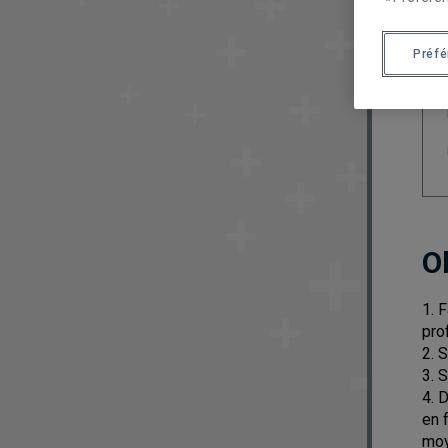
Préf
O
1. 
pro
2. 
3. 
4. 
en 
moy