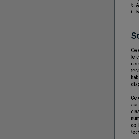
5. 
6. 
S
Ce 
le 
com
tec
hab
dis
Ce 
sur
cla
num
col
tec