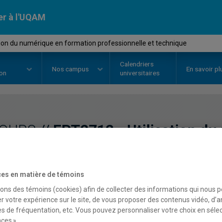
er à l'UQAM
tion du numérique en formation professionnelle et technique
Calendriers
Nos
campus
En savoir pl
ion
universitaires
OURS
//
FPT2712
-
Utilisation d
formation professionnell
es en matière de témoins
sons des témoins (cookies) afin de collecter des informations qui nous 
Description
Horaire - Été 2026
Horaire
r votre expérience sur le site, de vous proposer des contenus vidéo, d’a
es de fréquentation, etc. Vous pouvez personnaliser votre choix en séle
ces ».