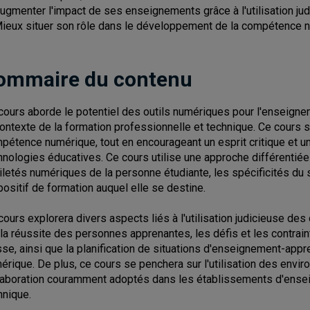
Augmenter l'impact de ses enseignements grâce à l'utilisation jud
Mieux situer son rôle dans le développement de la compétence 
ommaire du contenu
cours aborde le potentiel des outils numériques pour l'enseigne
contexte de la formation professionnelle et technique. Ce cours
pétence numérique, tout en encourageant un esprit critique et un
hnologies éducatives. Ce cours utilise une approche différentié
iletés numériques de la personne étudiante, les spécificités du s
positif de formation auquel elle se destine.
cours explorera divers aspects liés à l'utilisation judicieuse de
 la réussite des personnes apprenantes, les défis et les contrain
sse, ainsi que la planification de situations d'enseignement-appr
érique. De plus, ce cours se penchera sur l'utilisation des env
laboration couramment adoptés dans les établissements d'ensei
hnique.