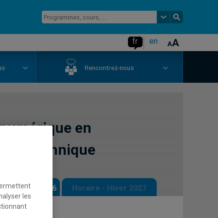
fr
en
us
Rencontrez-nous
u numérique en
e et technique
permettent
 - Automne 2026
Horaire - Hiver 2027
nalyser les
ctionnant