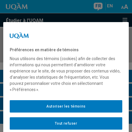
FR
EN
Étudier à l'UQAM
COURS
//
FPT3001
Santé et sécurité au travail : du métier à
Préférences en matière de témoins
l'enseignement du métier
Nous utilisons des témoins (cookies) afin de collecter des
informations qui nous permettent d’améliorer votre
expérience sur le site, de vous proposer des contenus vidéo,
Description du cours
d’analyser les statistiques de fréquentation, etc. Vous
pouvez personnaliser votre choix en sélectionnant
Horaire - Été 2026
« Préférences ».
Horaire - Automne 2026
Autoriser les témoins
Horaire - Hiver 2027
Tout refuser