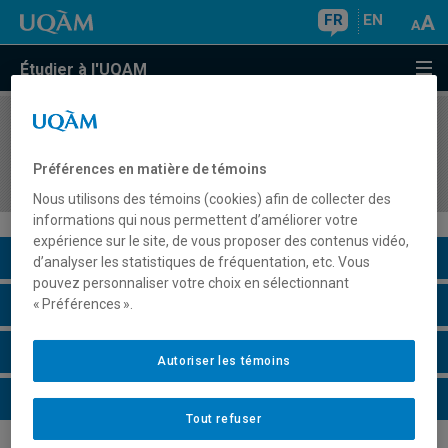
FR
EN
Étudier à l'UQAM
COURS
//
FPT3016
Stage 3 : Consolidation de l'enseignement des
Préférences en matière de témoins
compétences du métier en formation technique
Nous utilisons des témoins (cookies) afin de collecter des
informations qui nous permettent d’améliorer votre
expérience sur le site, de vous proposer des contenus vidéo,
Description du cours
d’analyser les statistiques de fréquentation, etc. Vous
pouvez personnaliser votre choix en sélectionnant
Horaire - Été 2026
« Préférences ».
Horaire - Automne 2026
Autoriser les témoins
Horaire - Hiver 2027
Tout refuser