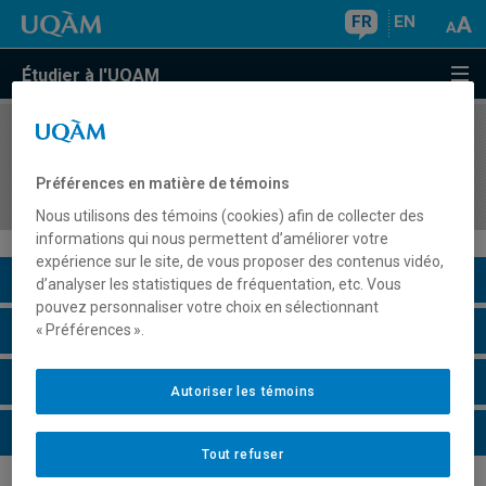
FR
EN
Étudier à l'UQAM
COURS
//
FPT3700
Atelier d'exploration avancée du numérique en
Préférences en matière de témoins
formation professionnelle et technique
Nous utilisons des témoins (cookies) afin de collecter des
informations qui nous permettent d’améliorer votre
expérience sur le site, de vous proposer des contenus vidéo,
Description du cours
d’analyser les statistiques de fréquentation, etc. Vous
pouvez personnaliser votre choix en sélectionnant
Horaire - Été 2026
« Préférences ».
Horaire - Automne 2026
Autoriser les témoins
Horaire - Hiver 2027
Tout refuser