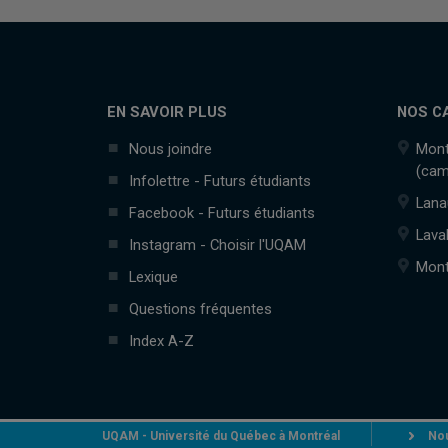
EN SAVOIR PLUS
NOS C
Nous joindre
Mont
(cam
Infolettre - Futurs étudiants
Lana
Facebook - Futurs étudiants
Lava
Instagram - Choisir l'UQAM
Mont
Lexique
Questions fréquentes
Index A-Z
UQAM - Université du Québec à Montréal
Nou