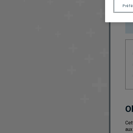
Préf
O
Cet
aux