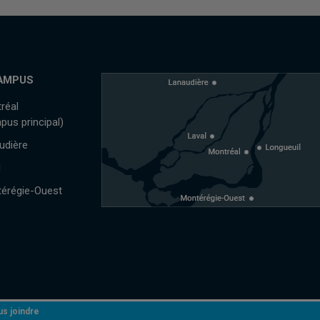
AMPUS
réal
pus principal)
udière
l
érégie-Ouest
s joindre