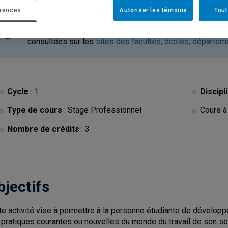
érences
Autoriser les témoins
Tout
Ce cours est à contenu variable. Les descriptions des c
consultées sur les
sites des facultés, écoles, départe
Cycle
: 1
Discipl
Type de cours
: Stage Professionnel
Cours à
Nombre de crédits
: 3
bjectifs
te activité vise à permettre à la personne étudiante de dévelo
 pratiques courantes ou nouvelles du monde du travail de son se