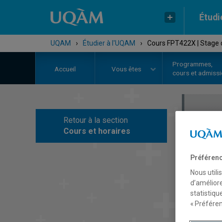
Étudi
UQAM
›
Étudier à l'UQAM
›
Cours FPT422X | Stage d
Programmes,
Accueil
Vous êtes
cours et admiss
Retour à la section
C
Cours et horaires
Préférenc
Nous utili
d’améliore
statistiqu
« Préféren