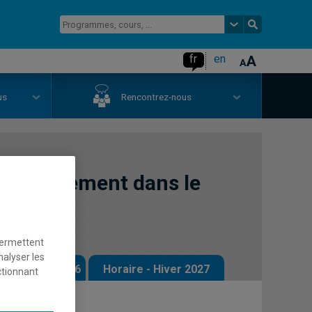
fr
en
us
Rencontrez-nous
ectionnement dans le
permettent
nalyser les
 - Automne 2026
Horaire - Hiver 2027
ctionnant