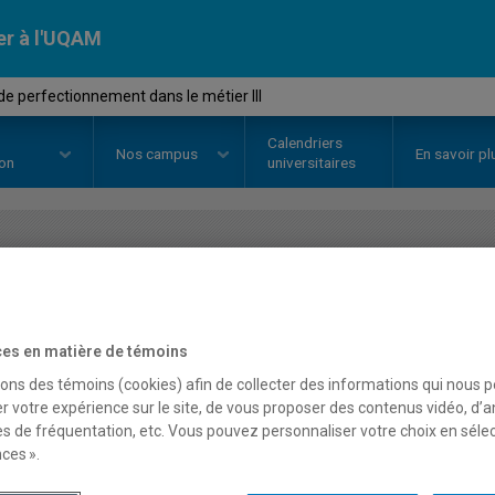
er à l'UQAM
e perfectionnement dans le métier III
Calendriers
Nos
campus
En savoir pl
ion
universitaires
OURS
//
FPT422X
-
Stage de perf
métier III
es en matière de témoins
sons des témoins (cookies) afin de collecter des informations qui nous 
r votre expérience sur le site, de vous proposer des contenus vidéo, d’a
Description
Horaire - Été 2026
Horaire
es de fréquentation, etc. Vous pouvez personnaliser votre choix en séle
ces ».