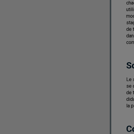
cha
uti
mod
sta
de 
dan
com
S
Le 
se 
de 
did
la 
C