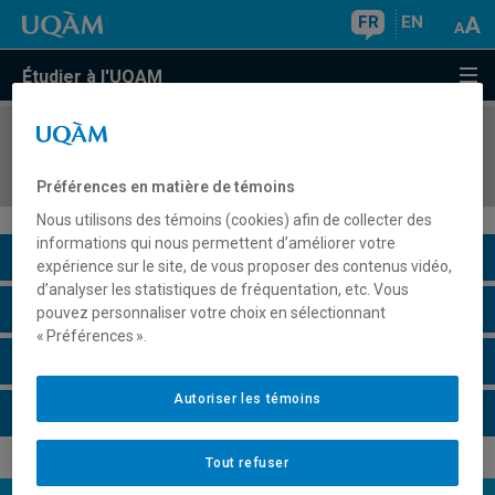
FR
EN
Étudier à l'UQAM
COURS
//
FPT7000
Introduction à la profession enseignante
Préférences en matière de témoins
Nous utilisons des témoins (cookies) afin de collecter des
informations qui nous permettent d’améliorer votre
Description du cours
expérience sur le site, de vous proposer des contenus vidéo,
d’analyser les statistiques de fréquentation, etc. Vous
Horaire - Été 2026
pouvez personnaliser votre choix en sélectionnant
« Préférences ».
Horaire - Automne 2026
Autoriser les témoins
Horaire - Hiver 2027
Tout refuser