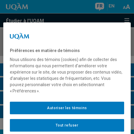
FR
EN
Étudier à l'UQAM
COURS
//
FSM4000
Sciences et société
Préférences en matière de témoins
Nous utilisons des témoins (cookies) afin de collecter des
informations qui nous permettent d’améliorer votre
Description du cours
expérience sur le site, de vous proposer des contenus vidéo,
d’analyser les statistiques de fréquentation, etc. Vous
Horaire - Été 2026
pouvez personnaliser votre choix en sélectionnant
« Préférences ».
Horaire - Automne 2026
Autoriser les témoins
Horaire - Hiver 2027
Tout refuser