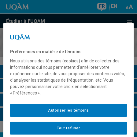
FR
EN
Étudier à l'UQAM
COURS
//
GEO1100
L'état du monde: perspectives géographiques
Préférences en matière de témoins
Nous utilisons des témoins (cookies) afin de collecter des
informations qui nous permettent d’améliorer votre
Description du cours
expérience sur le site, de vous proposer des contenus vidéo,
d’analyser les statistiques de fréquentation, etc. Vous
Horaire - Été 2026
pouvez personnaliser votre choix en sélectionnant
« Préférences ».
Horaire - Automne 2026
Autoriser les témoins
Horaire - Hiver 2027
Tout refuser