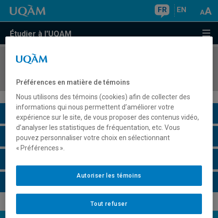
FR
EN
Étudier à l'UQAM
COURS
//
GEO1110
Risques et enjeux environnementaux
Préférences en matière de témoins
Nous utilisons des témoins (cookies) afin de collecter des
informations qui nous permettent d’améliorer votre
Description du cours
expérience sur le site, de vous proposer des contenus vidéo,
d’analyser les statistiques de fréquentation, etc. Vous
Horaire - Été 2026
pouvez personnaliser votre choix en sélectionnant
« Préférences ».
Horaire - Automne 2026
Autoriser les témoins
Horaire - Hiver 2027
Tout refuser