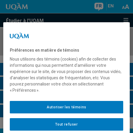
FR
EN
Étudier à l'UQAM
COURS
//
GEO3062
Le système climatique global
Préférences en matière de témoins
Nous utilisons des témoins (cookies) afin de collecter des
informations qui nous permettent d’améliorer votre
Description du cours
expérience sur le site, de vous proposer des contenus vidéo,
d’analyser les statistiques de fréquentation, etc. Vous
Horaire - Été 2026
pouvez personnaliser votre choix en sélectionnant
« Préférences ».
Horaire - Automne 2026
Autoriser les témoins
Horaire - Hiver 2027
Tout refuser