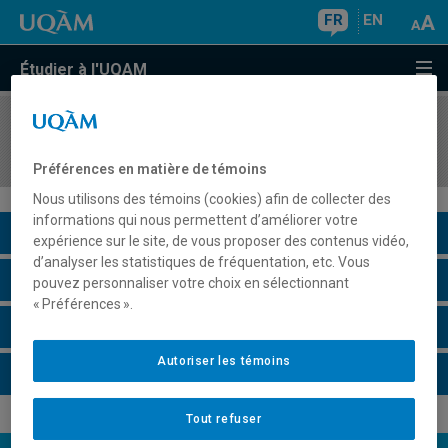
FR
EN
Étudier à l'UQAM
COURS
//
GEO4500
Territoires touristiques
Préférences en matière de témoins
Nous utilisons des témoins (cookies) afin de collecter des
informations qui nous permettent d’améliorer votre
Description du cours
expérience sur le site, de vous proposer des contenus vidéo,
d’analyser les statistiques de fréquentation, etc. Vous
Horaire - Été 2026
pouvez personnaliser votre choix en sélectionnant
« Préférences ».
Horaire - Automne 2026
Autoriser les témoins
Horaire - Hiver 2027
Tout refuser