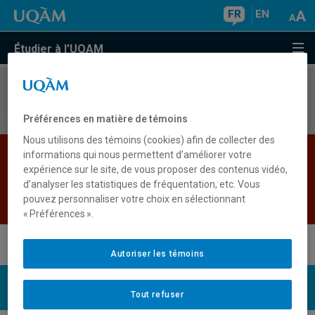
FR
EN
Étudier à l'UQAM
Aucun résultat
Préférences en matière de témoins
Nous utilisons des témoins (cookies) afin de collecter des
Les bases de données institutionnelles sont
informations qui nous permettent d’améliorer votre
expérience sur le site, de vous proposer des contenus vidéo,
indisponibles pour le moment. Veuillez
d’analyser les statistiques de fréquentation, etc. Vous
réessayer plus tard.
pouvez personnaliser votre choix en sélectionnant
Retour
« Préférences ».
Autoriser les témoins
UQAM
Nous joindre
Tout refuser