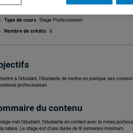
Cycle
: 2
Discipl
Type de cours
: Stage Professionnel
Nombre de crédits
: 6
bjectifs
mettre à l'étudiant, l'étudiante de mettre en pratique ses conn
contexte professionnel.
ommaire du contenu
stage met l'étudiant, l'étudiante en contact avec le milieu prof
 la nature. Le stage est d'une durée de 8 semaines minimum.