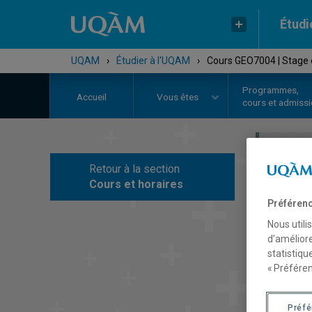
Étudi
UQAM
›
Étudier à l'UQAM
›
Cours GEO7004 | Stage 
Programmes,
Accueil
Vous êtes
cours et admiss
Retour à la section
C
Cours et horaires
Préférenc
Nous utili
d’améliore
statistiqu
« Préféren
Préf