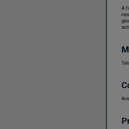
À l
ren
géo
act
M
Tut
C
Avo
P