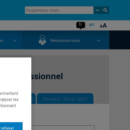
fr
en
us
Rencontrez-nous
eu professionnel
permettent
 - Automne 2026
Horaire - Hiver 2027
nalyser les
ctionnant
 refuser