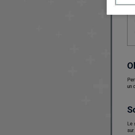
O
Per
un 
S
Le 
sur