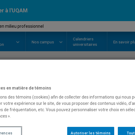
er à l'UQAM
en milieu professionnel
Calendriers
Nos
campus
En savoir pl
ion
universitaires
OURS
//
GEO7004
-
Stage en mili
es en matière de témoins
sons des témoins (cookies) afin de collecter des informations qui nous 
Description
Horaire - Été 2026
Horaire
r votre expérience sur le site, de vous proposer des contenus vidéo, d’a
es de fréquentation, etc. Vous pouvez personnaliser votre choix en séle
ces ».
érences
Autoriser les témoins
Tout