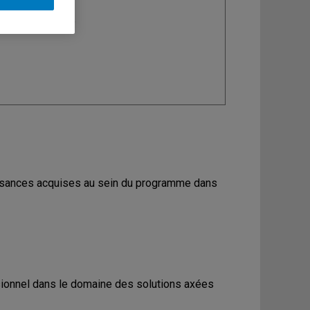
ine
: Géographie
aissances acquises au sein du programme dans
essionnel dans le domaine des solutions axées