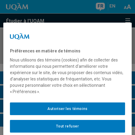
FR
EN
Étudier à l'UQAM
COURS
//
GEO7010
Solutions axées sur la nature : planification et
Préférences en matière de témoins
mise en oeuvre
Nous utilisons des témoins (cookies) afin de collecter des
informations qui nous permettent d’améliorer votre
expérience sur le site, de vous proposer des contenus vidéo,
Description du cours
d’analyser les statistiques de fréquentation, etc. Vous
pouvez personnaliser votre choix en sélectionnant
Horaire - Été 2026
« Préférences ».
Horaire - Automne 2026
Autoriser les témoins
Horaire - Hiver 2027
Tout refuser