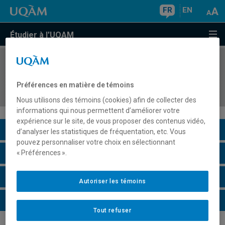
FR
EN
Étudier à l'UQAM
COURS
//
GEO7014
Développement local : lire, diagnostiquer et
Préférences en matière de témoins
intervenir
Nous utilisons des témoins (cookies) afin de collecter des
informations qui nous permettent d’améliorer votre
expérience sur le site, de vous proposer des contenus vidéo,
Description du cours
d’analyser les statistiques de fréquentation, etc. Vous
pouvez personnaliser votre choix en sélectionnant
Horaire - Été 2026
« Préférences ».
Horaire - Automne 2026
Autoriser les témoins
Horaire - Hiver 2027
Tout refuser