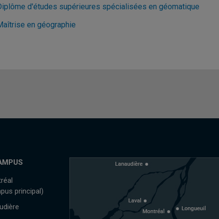
Diplôme d'études supérieures spécialisées en géomatique
Maîtrise en géographie
AMPUS
réal
pus principal)
udière