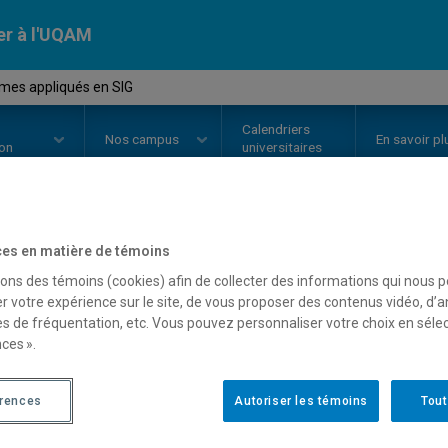
er à l'UQAM
mes appliqués en SIG
Calendriers
Nos
campus
En savoir pl
ion
universitaires
es en matière de témoins
OURS
//
GEO7621
-
Problèmes app
sons des témoins (cookies) afin de collecter des informations qui nous 
r votre expérience sur le site, de vous proposer des contenus vidéo, d’a
es de fréquentation, etc. Vous pouvez personnaliser votre choix en séle
Description
Horaire - Été 2026
Horaire
ces ».
érences
Autoriser les témoins
Tout