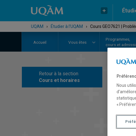
Étudi
UQAM
›
Étudier à l'UQAM
›
Cours GEO7621 | Problè
Programmes,
Accueil
Vous êtes
cours et admiss
Retour à la section
Préférenc
C
Cours et horaires
Nous utili
d’améliore
statistiqu
« Préféren
Préf