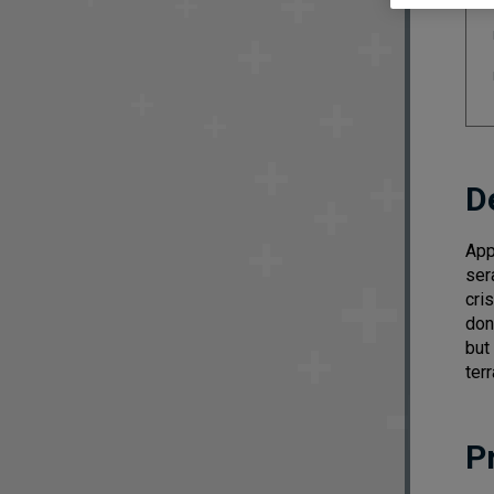
D
App
ser
cri
don
but
terr
P