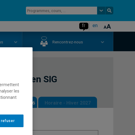
fr
en
us
Rencontrez-nous
liqués en SIG
permettent
nalyser les
ctionnant
 - Automne 2026
Horaire - Hiver 2027
 refuser