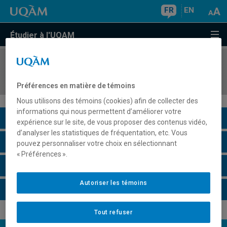
FR
EN
Étudier à l'UQAM
COURS
//
GEO8011
Séminaire de méthodologie
Préférences en matière de témoins
Nous utilisons des témoins (cookies) afin de collecter des
informations qui nous permettent d’améliorer votre
Description du cours
expérience sur le site, de vous proposer des contenus vidéo,
d’analyser les statistiques de fréquentation, etc. Vous
Horaire - Été 2026
pouvez personnaliser votre choix en sélectionnant
« Préférences ».
Horaire - Automne 2026
Autoriser les témoins
Horaire - Hiver 2027
Tout refuser