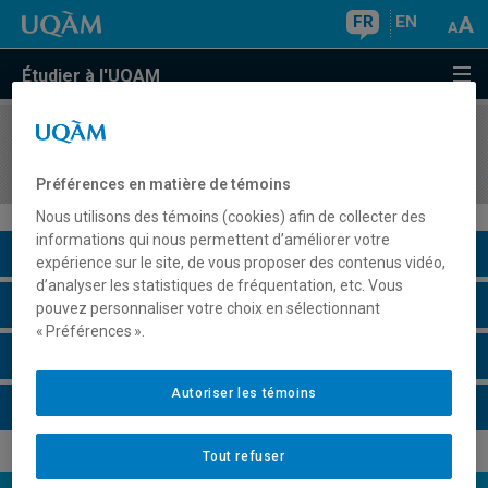
FR
EN
Étudier à l'UQAM
COURS
//
GEO8011
Séminaire de méthodologie
Préférences en matière de témoins
Nous utilisons des témoins (cookies) afin de collecter des
informations qui nous permettent d’améliorer votre
Description du cours
expérience sur le site, de vous proposer des contenus vidéo,
d’analyser les statistiques de fréquentation, etc. Vous
Horaire - Été 2026
pouvez personnaliser votre choix en sélectionnant
« Préférences ».
Horaire - Automne 2026
Autoriser les témoins
Horaire - Hiver 2027
Tout refuser