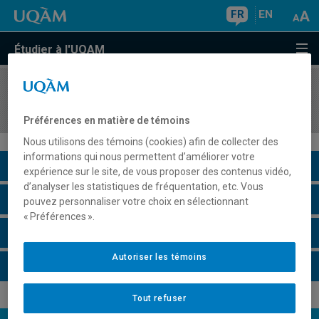
FR
EN
Étudier à l'UQAM
COURS
//
GEO8400
Didactique de la géographie
Préférences en matière de témoins
Nous utilisons des témoins (cookies) afin de collecter des
informations qui nous permettent d’améliorer votre
Description du cours
expérience sur le site, de vous proposer des contenus vidéo,
d’analyser les statistiques de fréquentation, etc. Vous
Horaire - Été 2026
pouvez personnaliser votre choix en sélectionnant
« Préférences ».
Horaire - Automne 2026
Autoriser les témoins
Horaire - Hiver 2027
Tout refuser