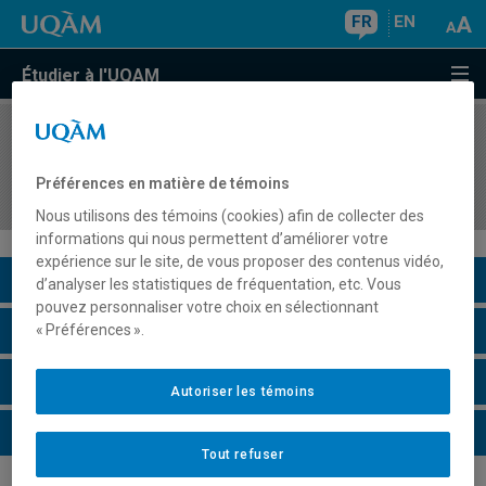
FR
EN
Étudier à l'UQAM
COURS
//
GHR1100
Dynamique de l'industrie du tourisme, de
Préférences en matière de témoins
l'hôtellerie et de la restauration
Nous utilisons des témoins (cookies) afin de collecter des
informations qui nous permettent d’améliorer votre
expérience sur le site, de vous proposer des contenus vidéo,
Description du cours
d’analyser les statistiques de fréquentation, etc. Vous
pouvez personnaliser votre choix en sélectionnant
Horaire - Été 2026
« Préférences ».
Horaire - Automne 2026
Autoriser les témoins
Horaire - Hiver 2027
Tout refuser