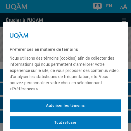
FR
EN
Étudier à l'UQAM
COURS
//
GHR3101
Contrôle opérationnel et financier en hôtellerie
Préférences en matière de témoins
et en restauration
Nous utilisons des témoins (cookies) afin de collecter des
informations qui nous permettent d’améliorer votre
expérience sur le site, de vous proposer des contenus vidéo,
Description du cours
d’analyser les statistiques de fréquentation, etc. Vous
pouvez personnaliser votre choix en sélectionnant
Horaire - Été 2026
« Préférences ».
Horaire - Automne 2026
Autoriser les témoins
Horaire - Hiver 2027
Tout refuser