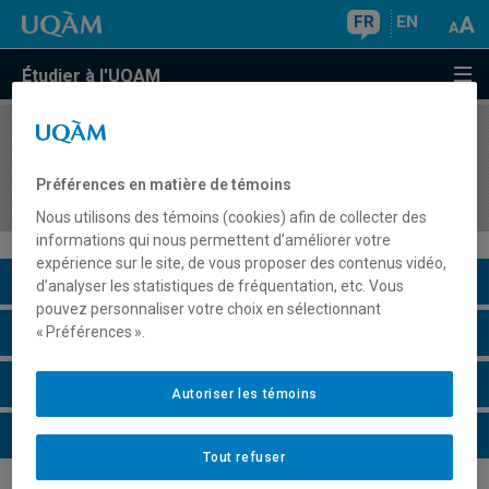
FR
EN
Étudier à l'UQAM
COURS
//
GHR3301
Gestion des relations socioprofessionnelles
Préférences en matière de témoins
dans les services touristiques
Nous utilisons des témoins (cookies) afin de collecter des
informations qui nous permettent d’améliorer votre
expérience sur le site, de vous proposer des contenus vidéo,
Description du cours
d’analyser les statistiques de fréquentation, etc. Vous
pouvez personnaliser votre choix en sélectionnant
Horaire - Été 2026
« Préférences ».
Horaire - Automne 2026
Autoriser les témoins
Horaire - Hiver 2027
Tout refuser