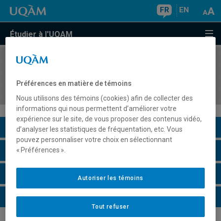
FR
EN
Étudier à l'UQAM
COURS
//
GHR3301
Gestion des relations socioprofessionnelles
Préférences en matière de témoins
dans les services touristiques
Nous utilisons des témoins (cookies) afin de collecter des
informations qui nous permettent d’améliorer votre
expérience sur le site, de vous proposer des contenus vidéo,
Description du cours
d’analyser les statistiques de fréquentation, etc. Vous
pouvez personnaliser votre choix en sélectionnant
Horaire - Été 2026
« Préférences ».
Horaire - Automne 2026
Autoriser les témoins
Horaire - Hiver 2027
Tout refuser