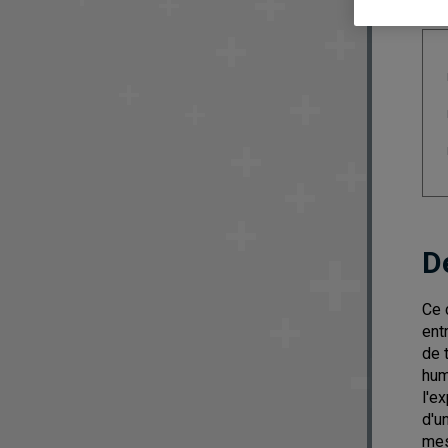
D
Ce 
ent
de 
hum
l'e
d'u
mes