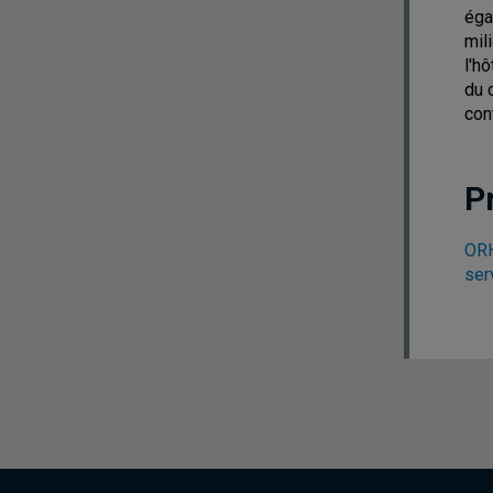
éga
mil
l'h
du 
con
P
ORH
ser