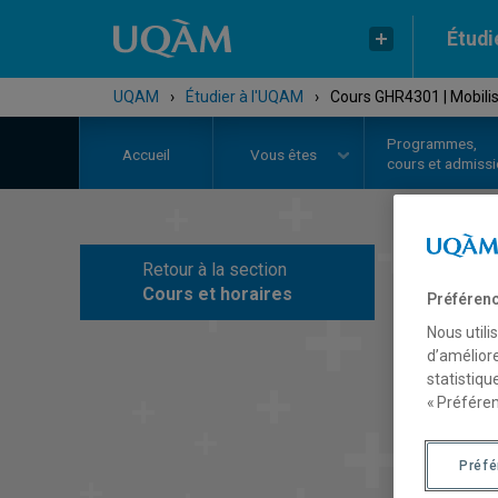
Étudi
UQAM
›
Étudier à l'UQAM
›
Cours GHR4301 | Mobilisa
Programmes,
Accueil
Vous êtes
cours et admiss
Retour à la section
C
Cours et horaires
Préférenc
Nous utili
d’améliore
statistiqu
« Préféren
Préf