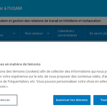
er à l'UQAM
tion et gestion des relations de travail en hôtellerie et restauration
Calendriers
Nos
campus
En savoir pl
ion
universitaires
OURS
//
GHR4301
-
Mobilisation 
es en matière de témoins
de travail en hôtellerie e
sons des témoins (cookies) afin de collecter des informations qui nous 
r votre expérience sur le site, de vous proposer des contenus vidéo, d’a
es de fréquentation, etc. Vous pouvez personnaliser votre choix en séle
ces ».
Description
Horaire - Été 2026
Horaire
érences
Autoriser les témoins
Tout