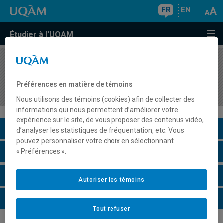
FR
EN
Étudier à l'UQAM
COURS
//
GHR4302
Mobilisation et gestion des relations de travail
Préférences en matière de témoins
en hôtellerie et restauration
Nous utilisons des témoins (cookies) afin de collecter des
informations qui nous permettent d’améliorer votre
expérience sur le site, de vous proposer des contenus vidéo,
Description du cours
d’analyser les statistiques de fréquentation, etc. Vous
pouvez personnaliser votre choix en sélectionnant
Horaire - Été 2026
« Préférences ».
Horaire - Automne 2026
Autoriser les témoins
Horaire - Hiver 2027
Tout refuser