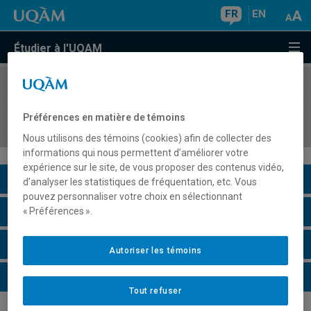
FR
EN
Étudier à l'UQAM
COURS
//
GHR4302
Mobilisation et gestion des relations de travail
Préférences en matière de témoins
en hôtellerie et restauration
Nous utilisons des témoins (cookies) afin de collecter des
informations qui nous permettent d’améliorer votre
expérience sur le site, de vous proposer des contenus vidéo,
Description du cours
d’analyser les statistiques de fréquentation, etc. Vous
pouvez personnaliser votre choix en sélectionnant
Horaire - Été 2026
« Préférences ».
Horaire - Automne 2026
Autoriser les témoins
Horaire - Hiver 2027
Tout refuser