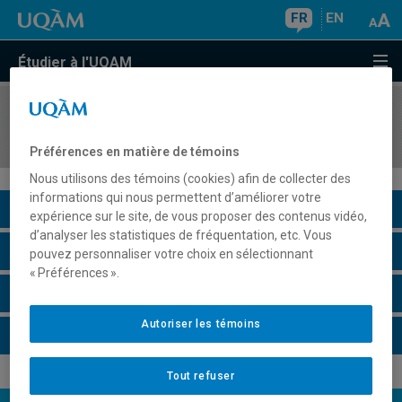
FR
EN
Étudier à l'UQAM
COURS
//
GHR4401
Gestion des revenus en hôtellerie et restauration
Préférences en matière de témoins
Nous utilisons des témoins (cookies) afin de collecter des
informations qui nous permettent d’améliorer votre
Description du cours
expérience sur le site, de vous proposer des contenus vidéo,
d’analyser les statistiques de fréquentation, etc. Vous
Horaire - Été 2026
pouvez personnaliser votre choix en sélectionnant
« Préférences ».
Horaire - Automne 2026
Autoriser les témoins
Horaire - Hiver 2027
Tout refuser