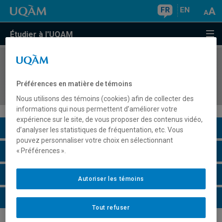
FR
EN
Étudier à l'UQAM
COURS
//
GHR5201
Stage en gestion de l'hôtellerie et de la
Préférences en matière de témoins
restauration
Nous utilisons des témoins (cookies) afin de collecter des
informations qui nous permettent d’améliorer votre
expérience sur le site, de vous proposer des contenus vidéo,
Description du cours
d’analyser les statistiques de fréquentation, etc. Vous
pouvez personnaliser votre choix en sélectionnant
Horaire - Été 2026
« Préférences ».
Horaire - Automne 2026
Autoriser les témoins
Horaire - Hiver 2027
Tout refuser