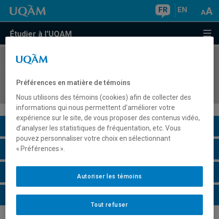
FR
EN
Étudier à l'UQAM
COURS
//
GHR5204
Stage en gestion du tourisme culturel – volet
Préférences en matière de témoins
hôtellerie et restauration
Nous utilisons des témoins (cookies) afin de collecter des
informations qui nous permettent d’améliorer votre
expérience sur le site, de vous proposer des contenus vidéo,
Description du cours
d’analyser les statistiques de fréquentation, etc. Vous
pouvez personnaliser votre choix en sélectionnant
Horaire - Été 2026
« Préférences ».
Horaire - Automne 2026
Autoriser les témoins
Horaire - Hiver 2027
Tout refuser