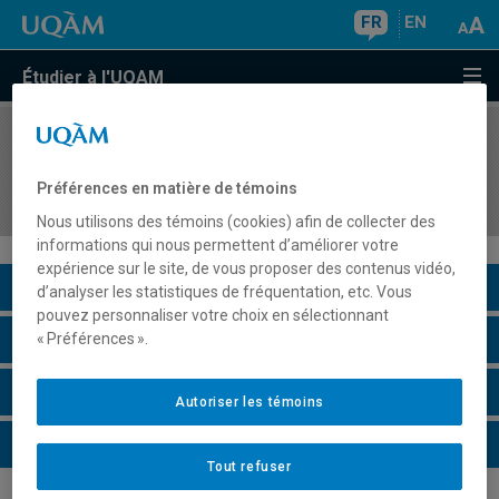
FR
EN
Étudier à l'UQAM
COURS
//
GHR5207
Stage en gestion de l'hôtellerie et de la
Préférences en matière de témoins
restauration
Nous utilisons des témoins (cookies) afin de collecter des
informations qui nous permettent d’améliorer votre
expérience sur le site, de vous proposer des contenus vidéo,
Description du cours
d’analyser les statistiques de fréquentation, etc. Vous
pouvez personnaliser votre choix en sélectionnant
Horaire - Été 2026
« Préférences ».
Horaire - Automne 2026
Autoriser les témoins
Horaire - Hiver 2027
Tout refuser