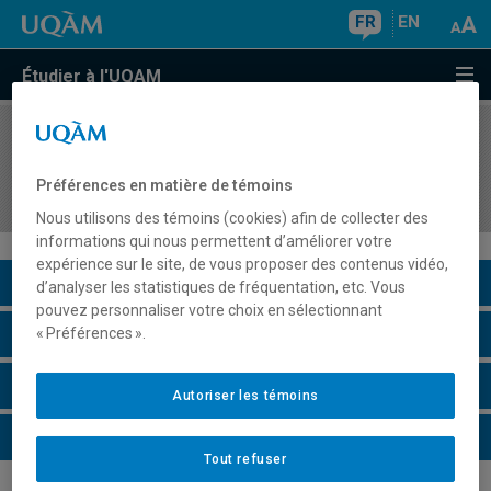
FR
EN
Étudier à l'UQAM
COURS
//
GHR5252
Évaluation du stage en gestion de l'hôtellerie et
Préférences en matière de témoins
de la restauration I
Nous utilisons des témoins (cookies) afin de collecter des
informations qui nous permettent d’améliorer votre
expérience sur le site, de vous proposer des contenus vidéo,
Description du cours
d’analyser les statistiques de fréquentation, etc. Vous
pouvez personnaliser votre choix en sélectionnant
Horaire - Été 2026
« Préférences ».
Horaire - Automne 2026
Autoriser les témoins
Horaire - Hiver 2027
Tout refuser