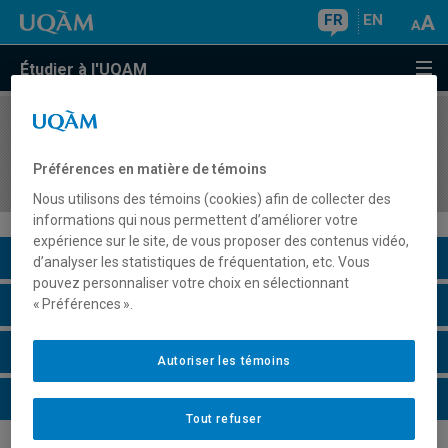
FR
EN
Étudier à l'UQAM
COURS
//
GHR565X
Séminaire thématique en hôtellerie et
Préférences en matière de témoins
restauration
Nous utilisons des témoins (cookies) afin de collecter des
informations qui nous permettent d’améliorer votre
expérience sur le site, de vous proposer des contenus vidéo,
Description du cours
d’analyser les statistiques de fréquentation, etc. Vous
pouvez personnaliser votre choix en sélectionnant
Horaire - Été 2026
« Préférences ».
Horaire - Automne 2026
Autoriser les témoins
Horaire - Hiver 2027
Tout refuser