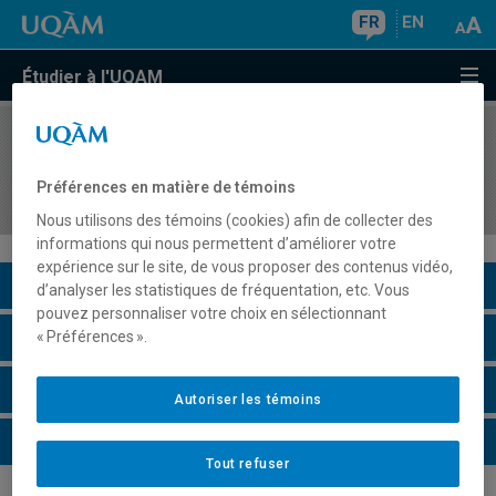
FR
EN
Étudier à l'UQAM
COURS
//
GHR5702
Gestion financière des actifs en hôtellerie et
Préférences en matière de témoins
restauration
Nous utilisons des témoins (cookies) afin de collecter des
informations qui nous permettent d’améliorer votre
expérience sur le site, de vous proposer des contenus vidéo,
Description du cours
d’analyser les statistiques de fréquentation, etc. Vous
pouvez personnaliser votre choix en sélectionnant
Horaire - Été 2026
« Préférences ».
Horaire - Automne 2026
Autoriser les témoins
Horaire - Hiver 2027
Tout refuser