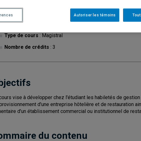
érences
Autoriser les témoins
Tout
Cycle
: 1
Discipl
Type de cours
: Magistral
Nombre de crédits
: 3
bjectifs
cours vise à développer chez l'étudiant les habiletés de gestion
pprovisionnement d'une entreprise hôtelière et de restauration ains
mentaire d'un établissement commercial ou institutionnel de resta
ommaire du contenu