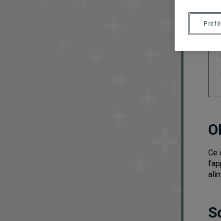
Préf
O
Ce 
l'a
ali
S