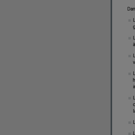
Dan
L
g
à
L
v
h
i
l
L