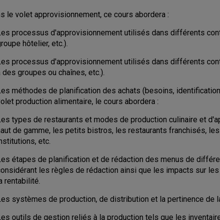
s le volet approvisionnement, ce cours abordera :
es processus d'approvisionnement utilisés dans différents contex
roupe hôtelier, etc.).
Les processus d'approvisionnement utilisés dans différents conte
 des groupes ou chaînes, etc.).
es méthodes de planification des achats (besoins, identification 
olet production alimentaire, le cours abordera :
Les types de restaurants et modes de production culinaire et d
aut de gamme, les petits bistros, les restaurants franchisés, les 
nstitutions, etc.
Les étapes de planification et de rédaction des menus de différ
considérant les règles de rédaction ainsi que les impacts sur l
a rentabilité.
Les systèmes de production, de distribution et la pertinence de 
es outils de gestion reliés à la production tels que les inventa