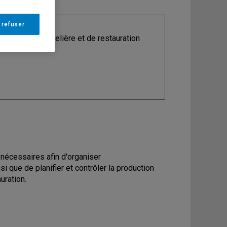
 refuser
ine
: Gestion hôtelière et de restauration
 nécessaires afin d'organiser
i que de planifier et contrôler la production
uration.