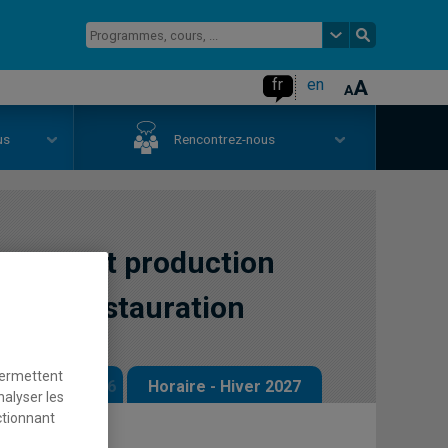
fr
en
us
Rencontrez-nous
ement et production
 et en restauration
permettent
 - Automne 2026
Horaire - Hiver 2027
nalyser les
ctionnant