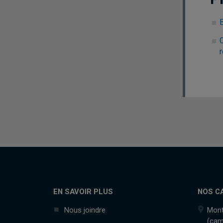
B
r
EN SAVOIR PLUS
NOS C
Nous joindre
Mont
(cam