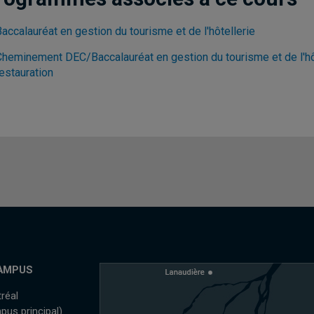
accalauréat en gestion du tourisme et de l'hôtellerie
Cheminement DEC/Baccalauréat en gestion du tourisme et de l'hôte
estauration
AMPUS
réal
pus principal)