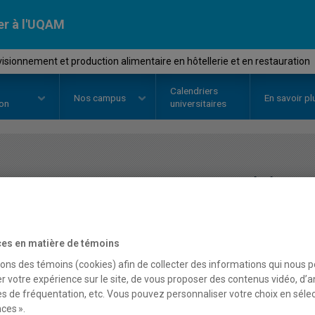
er à l'UQAM
sionnement et production alimentaire en hôtellerie et en restauration
Calendriers
Nos
campus
En savoir pl
ion
universitaires
OURS
//
GHR5801
-
Approvisionn
alimentaire en hôtellerie
es en matière de témoins
sons des témoins (cookies) afin de collecter des informations qui nous 
Description
Horaire - Été 2026
Horaire
r votre expérience sur le site, de vous proposer des contenus vidéo, d’a
es de fréquentation, etc. Vous pouvez personnaliser votre choix en séle
ces ».