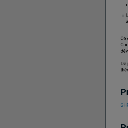
c
a
Ce 
Cod
dév
De 
thé
P
GHR
P