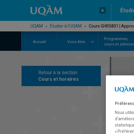
Étudi
UQAM
›
Étudier à l'UQAM
›
Cours GHR5801 | Approvi
Programmes,
Accueil
Vous êtes
cours et admiss
Retour à la section
C
Cours et horaires
Préférenc
Nous utili
d’améliore
statistiqu
« Préféren