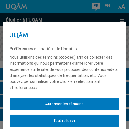
FR
EN
Étudier à l'UQAM
COURS
//
GHR5801
Approvisionnement et production alimentaire en
Préférences en matière de témoins
hôtellerie et en restauration
Nous utilisons des témoins (cookies) afin de collecter des
informations qui nous permettent d’améliorer votre
expérience sur le site, de vous proposer des contenus vidéo,
Description du cours
d’analyser les statistiques de fréquentation, etc. Vous
pouvez personnaliser votre choix en sélectionnant
Horaire - Été 2026
« Préférences ».
Horaire - Automne 2026
Autoriser les témoins
Horaire - Hiver 2027
Tout refuser