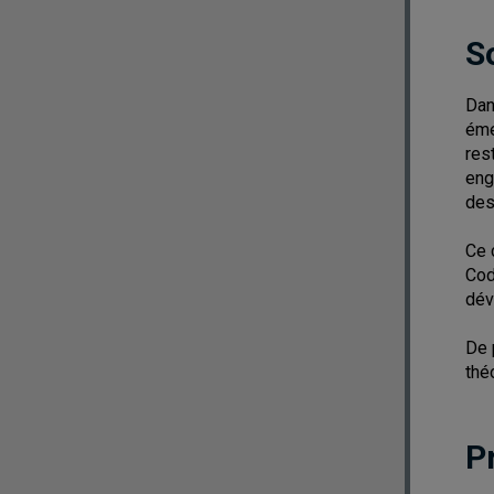
S
Dan
éme
res
eng
des
Ce 
Cod
dév
De 
thé
P