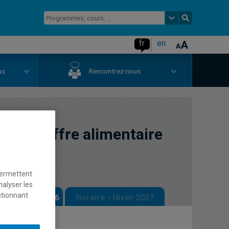
fr
en
us
Rencontrez-nous
 de l'offre alimentaire
permettent
nalyser les
ctionnant
 - Automne 2026
Horaire - Hiver 2027