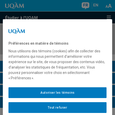
FR
EN
Étudier à l'UQAM
COURS
//
GHR6302
Coordination des activités de direction en
Préférences en matière de témoins
hôtellerie et restauration
Nous utilisons des témoins (cookies) afin de collecter des
informations qui nous permettent d’améliorer votre
expérience sur le site, de vous proposer des contenus vidéo,
Description du cours
d’analyser les statistiques de fréquentation, etc. Vous
pouvez personnaliser votre choix en sélectionnant
Horaire - Été 2026
« Préférences ».
Horaire - Automne 2026
Autoriser les témoins
Horaire - Hiver 2027
Tout refuser