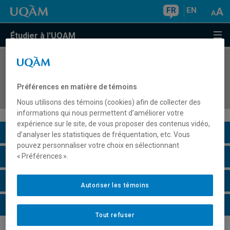
FR
EN
Étudier à l'UQAM
COURS
//
HAR1430
Les arts au Québec et au Canada (XVIe-XIXe
Préférences en matière de témoins
siècles)
Nous utilisons des témoins (cookies) afin de collecter des
informations qui nous permettent d’améliorer votre
expérience sur le site, de vous proposer des contenus vidéo,
Description du cours
d’analyser les statistiques de fréquentation, etc. Vous
pouvez personnaliser votre choix en sélectionnant
Horaire - Été 2026
« Préférences ».
Horaire - Automne 2026
Autoriser les témoins
Horaire - Hiver 2027
Tout refuser