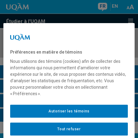
FR
EN
Étudier à l'UQAM
COURS
//
HAR1480
Champ des arts visuels au Québec et au Canada
Préférences en matière de témoins
Nous utilisons des témoins (cookies) afin de collecter des
informations qui nous permettent d’améliorer votre
Description du cours
expérience sur le site, de vous proposer des contenus vidéo,
d’analyser les statistiques de fréquentation, etc. Vous
Horaire - Été 2026
pouvez personnaliser votre choix en sélectionnant
« Préférences ».
Horaire - Automne 2026
Autoriser les témoins
Horaire - Hiver 2027
Tout refuser